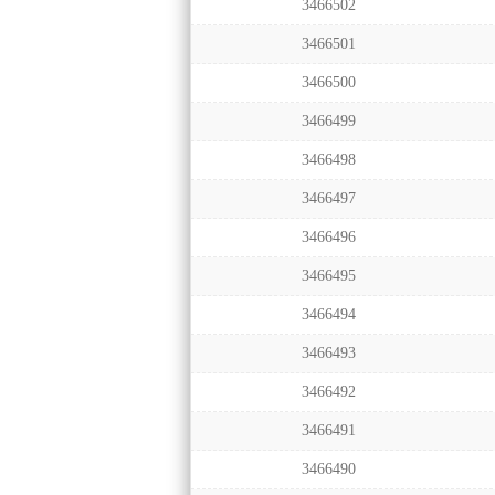
3466502
3466501
3466500
3466499
3466498
3466497
3466496
3466495
3466494
3466493
3466492
3466491
3466490