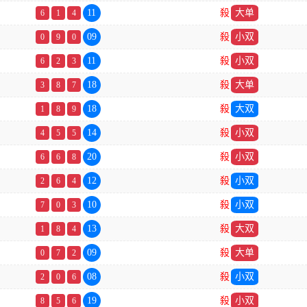
11
殺
大单
6
1
4
09
殺
小双
0
9
0
11
殺
小双
6
2
3
18
殺
大单
3
8
7
18
殺
大双
1
8
9
14
殺
小双
4
5
5
20
殺
小双
6
6
8
12
殺
小双
2
6
4
10
殺
小双
7
0
3
13
殺
大双
1
8
4
09
殺
大单
0
7
2
08
殺
小双
2
0
6
19
殺
小双
8
5
6