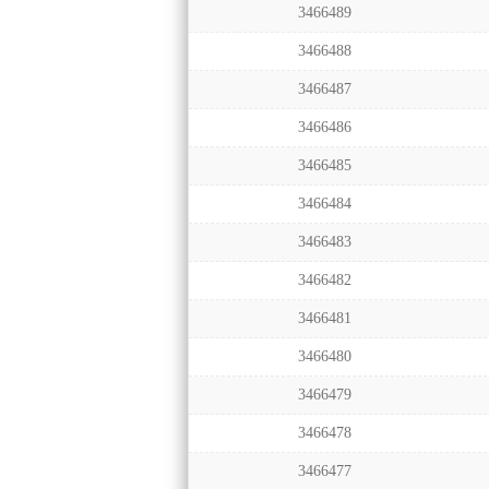
3466489
3466488
3466487
3466486
3466485
3466484
3466483
3466482
3466481
3466480
3466479
3466478
3466477