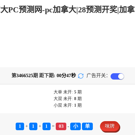
第
3466525
期 距下期:
00
分
47
秒
广告开关：
大单
未开:
5
期
大双
未开:
8
期
小双
未开:
1
期
1
+
1
+
1
=
03
-
小
单
咪牌