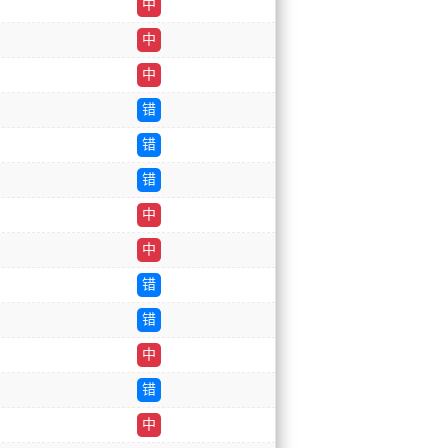
中
中
中
错
错
错
中
中
错
错
中
错
中