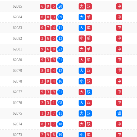
62085
6
9
5
20
大
双
中
62084
6
0
3
09
大
单
中
62083
0
7
4
11
大
单
中
62082
2
6
5
13
小
单
中
62081
9
6
8
23
大
单
中
62080
9
3
9
21
大
单
中
62079
8
0
4
12
大
双
中
62078
3
9
4
16
小
双
中
62077
9
3
9
21
大
双
中
62076
2
5
1
08
大
双
中
62075
1
3
7
11
大
双
错
62074
8
3
7
18
大
双
中
62073
2
9
8
19
小
单
中