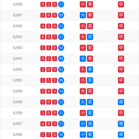
62098
9
2
0
11
小
单
中
62097
3
6
0
09
大
单
中
62096
4
2
6
12
小
双
中
62095
6
8
7
21
大
双
中
62094
1
1
0
02
小
双
中
62093
6
2
1
09
大
单
中
62092
2
0
0
02
小
单
中
62091
1
5
3
09
小
双
中
62090
2
8
4
14
大
双
中
62089
1
9
3
13
大
双
错
62088
2
0
9
11
小
双
中
62087
4
8
3
15
小
双
错
62086
5
7
4
16
小
单
错