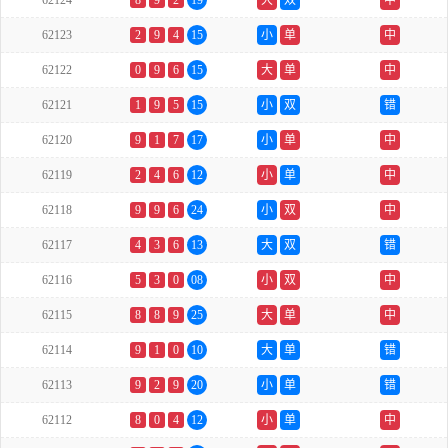
62124
8
9
2
19
大
双
中
62123
2
9
4
15
小
单
中
62122
0
9
6
15
大
单
中
62121
1
9
5
15
小
双
错
62120
9
1
7
17
小
单
中
62119
2
4
6
12
小
单
中
62118
9
9
6
24
小
双
中
62117
4
3
6
13
大
双
错
62116
5
3
0
08
小
双
中
62115
8
8
9
25
大
单
中
62114
9
1
0
10
大
单
错
62113
9
2
9
20
小
单
错
62112
8
0
4
12
小
单
中