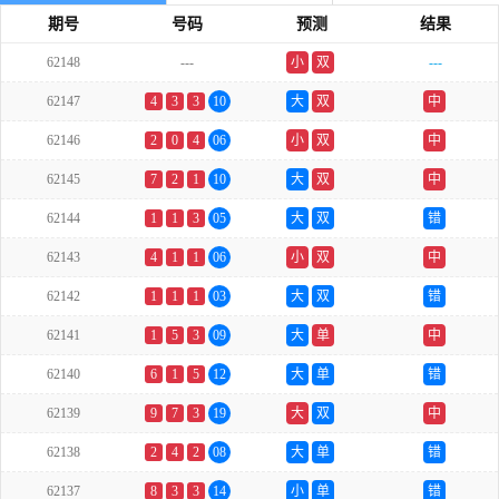
期号
号码
预测
结果
62148
---
小
双
---
62147
4
3
3
10
大
双
中
62146
2
0
4
06
小
双
中
62145
7
2
1
10
大
双
中
62144
1
1
3
05
大
双
错
62143
4
1
1
06
小
双
中
62142
1
1
1
03
大
双
错
62141
1
5
3
09
大
单
中
62140
6
1
5
12
大
单
错
62139
9
7
3
19
大
双
中
62138
2
4
2
08
大
单
错
62137
8
3
3
14
小
单
错