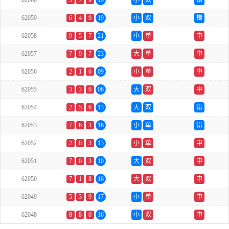
62060
3
7
9
19
小
双
错
62059
6
4
9
19
小
双
错
62058
9
5
7
21
小
单
中
62057
7
9
7
23
大
单
中
62056
2
1
6
09
小
单
中
62055
3
3
0
06
大
双
中
62054
2
5
6
13
大
双
错
62053
7
6
3
16
小
单
错
62052
2
8
3
13
小
单
中
62051
7
0
3
10
大
双
中
62050
7
1
8
16
大
双
中
62049
5
3
9
17
小
单
中
62048
8
8
0
16
小
双
中