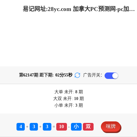
易记网址:28yc.com 加拿大PC预测网-pc加拿大|28预测开奖|加拿大pc在线预测结果_专注研究加拿大预测!
第
62147
期 距下期:
02
分
55
秒
广告开关：
大单
未开:
8
期
大双
未开:
10
期
小单
未开:
3
期
4
3
3
10
小
双
咪牌
+
+
=
-