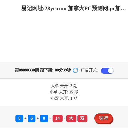
易记网址:28yc.com 加拿大PC预测网-pc加拿大|28预测开奖|加拿大pc在线预测结果_专注研究加拿大预测!
第
08080330
期 距下期:
00
分
39
秒
广告开关：
大单
未开:
2
期
小单
未开:
15
期
小双
未开:
1
期
8
6
0
14
大
双
咪牌
+
+
=
-