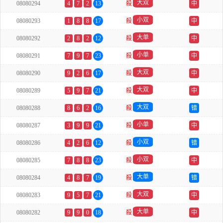
大双
08080294
4
7
2
13
殺
中
小双
08080293
1
8
8
17
殺
中
大单
08080292
2
8
2
12
殺
中
小单
08080291
7
9
7
23
殺
中
大双
08080290
9
2
6
17
殺
中
大双
08080289
5
9
7
21
殺
中
大双
08080288
8
6
2
16
殺
错
小单
08080287
3
9
9
21
殺
中
小双
08080286
4
2
6
12
殺
错
小双
08080285
7
8
8
23
殺
中
大单
08080284
4
8
7
19
殺
错
大双
08080283
9
5
7
21
殺
中
大单
08080282
9
9
0
18
殺
中