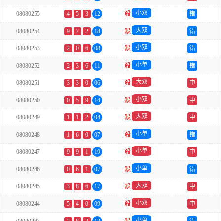
小双
08080255
4
5
3
12
殺
错
大双
08080254
9
7
2
18
殺
错
小双
08080253
2
0
6
08
殺
错
小单
08080252
2
3
6
11
殺
错
大双
08080251
3
3
0
06
殺
中
小双
08080250
0
5
9
14
殺
中
大双
08080249
1
1
2
04
殺
中
小单
08080248
1
6
0
07
殺
错
小单
08080247
9
9
1
19
殺
中
小单
08080246
0
6
1
07
殺
错
大双
08080245
3
8
6
17
殺
中
小双
08080244
5
4
0
09
殺
中
小单