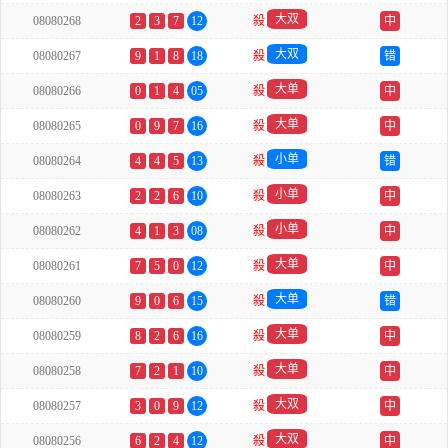
大双
08080268
2
3
7
12
殺
中
大双
08080267
9
1
8
18
殺
错
大单
08080266
0
1
4
05
殺
中
大单
08080265
0
9
7
16
殺
中
小单
08080264
4
4
5
13
殺
错
小单
08080263
2
2
6
10
殺
中
小单
08080262
4
1
3
08
殺
中
大单
08080261
7
5
0
12
殺
中
大单
08080260
9
0
6
15
殺
错
大单
08080259
8
2
6
16
殺
中
大单
08080258
7
2
1
10
殺
中
大双
08080257
3
0
9
12
殺
中
大双
08080256
6
2
4
12
殺
中