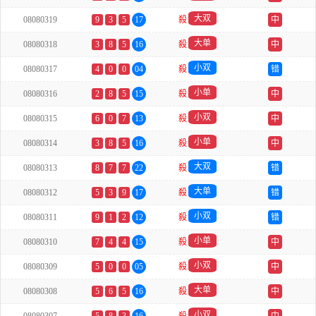
大双
08080319
9
3
5
17
殺
中
大单
08080318
3
8
5
16
殺
中
小双
08080317
4
0
0
04
殺
错
小单
08080316
2
8
5
15
殺
中
小双
08080315
6
0
7
13
殺
中
小单
08080314
3
8
5
16
殺
中
大双
08080313
8
7
7
22
殺
错
大单
08080312
5
3
9
17
殺
错
小双
08080311
9
1
2
12
殺
错
小单
08080310
7
4
4
15
殺
中
小双
08080309
5
0
0
05
殺
中
大单
08080308
5
6
5
16
殺
中
小双