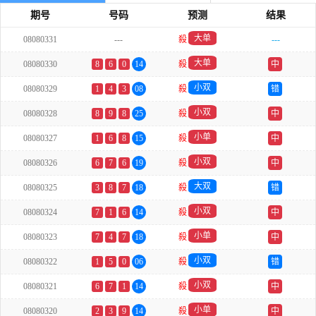
期号
号码
预测
结果
大单
08080331
---
殺
---
大单
08080330
8
6
0
14
殺
中
小双
08080329
1
4
3
08
殺
错
小双
08080328
8
9
8
25
殺
中
小单
08080327
1
6
8
15
殺
中
小双
08080326
6
7
6
19
殺
中
大双
08080325
3
8
7
18
殺
错
小双
08080324
7
1
6
14
殺
中
小单
08080323
7
4
7
18
殺
中
小双
08080322
1
5
0
06
殺
错
小双
08080321
6
7
1
14
殺
中
小单
08080320
2
3
9
14
殺
中