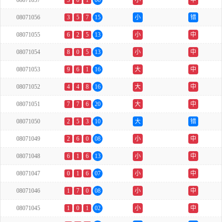
08071057
5
0
1
06
小
中
08071056
3
5
7
15
小
错
08071055
6
2
5
13
小
中
08071054
8
0
5
13
小
中
08071053
9
6
1
16
大
中
08071052
4
4
8
16
大
中
08071051
7
7
6
20
大
中
08071050
2
5
3
10
大
错
08071049
2
6
0
08
小
中
08071048
6
1
6
13
小
中
08071047
0
1
6
07
小
中
08071046
1
7
0
08
小
中
08071045
1
0
1
02
小
中