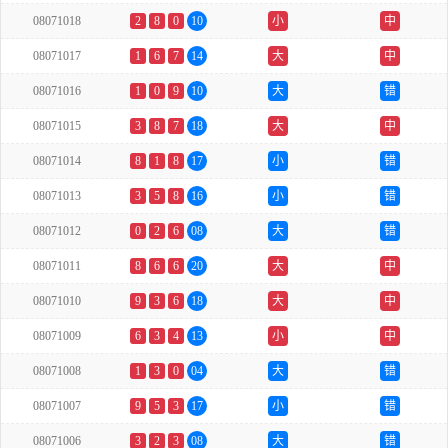
08071018
2
8
0
10
小
中
08071017
1
6
7
14
大
中
08071016
1
0
9
10
大
错
08071015
3
8
7
18
大
中
08071014
8
1
8
17
小
错
08071013
3
5
8
16
小
错
08071012
0
2
6
08
大
错
08071011
8
6
6
20
大
中
08071010
9
3
6
18
大
中
08071009
6
3
4
13
小
中
08071008
1
3
0
04
大
错
08071007
9
5
3
17
小
错
08071006
3
2
3
08
大
错