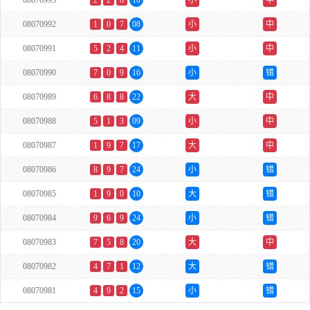
08070993
2
2
6
10
小
中
08070992
1
0
7
08
小
中
08070991
5
2
4
11
小
中
08070990
7
0
9
16
小
错
08070989
6
8
8
22
大
中
08070988
5
1
3
09
小
中
08070987
1
9
7
17
大
中
08070986
8
9
7
24
小
错
08070985
1
9
0
10
大
错
08070984
9
6
9
24
小
错
08070983
7
5
8
20
大
中
08070982
4
7
1
12
大
错
08070981
4
9
2
15
小
错