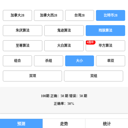
加拿大28
加拿大西28
台湾28
比特币28
朱厌算法
鬼迹算法
残狼算法
至尊算法
大白算法
毕方算法
组合
杀组
大小
单双
双项
双组
100期 正确：50 期 错误：50 期
正确率：50%
预测
走势
统计