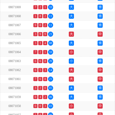
08071069
7
2
1
10
大
错
08071068
1
8
2
11
大
错
08071067
9
0
2
11
大
错
08071066
3
9
9
21
大
中
08071065
3
1
4
08
大
错
08071064
7
2
1
10
小
中
08071063
6
6
8
20
小
错
08071062
6
5
3
14
大
中
08071061
7
6
8
21
大
中
08071060
3
2
0
05
大
错
08071059
0
4
2
06
大
错
08071058
0
0
3
03
小
中