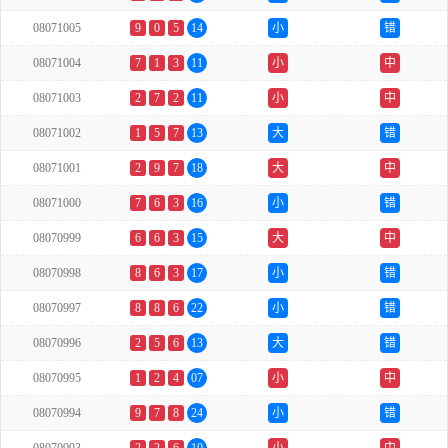
08071005
9
0
5
14
小
错
08071004
7
1
3
11
小
中
08071003
2
7
2
11
小
中
08071002
1
5
7
13
大
错
08071001
2
9
7
18
大
中
08071000
7
6
3
16
小
错
08070999
6
6
3
15
大
中
08070998
8
6
3
17
小
错
08070997
8
8
6
22
小
错
08070996
2
5
6
13
大
错
08070995
1
2
4
07
小
中
08070994
9
7
8
24
小
错