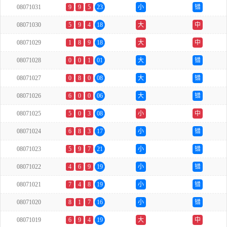
08071031
9
9
5
23
小
错
08071030
5
9
4
18
大
中
08071029
1
8
9
18
大
中
08071028
0
0
1
01
大
错
08071027
0
8
0
08
大
错
08071026
6
0
0
06
大
错
08071025
5
0
3
08
小
中
08071024
6
8
3
17
小
错
08071023
5
9
7
21
小
错
08071022
4
6
9
19
小
错
08071021
7
4
8
19
小
错
08071020
8
1
7
16
小
错
08071019
6
9
4
19
大
中