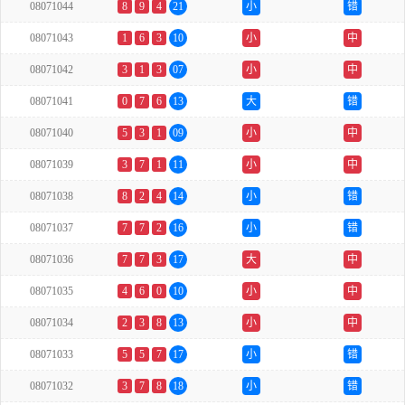
08071044
8
9
4
21
小
错
08071043
1
6
3
10
小
中
08071042
3
1
3
07
小
中
08071041
0
7
6
13
大
错
08071040
5
3
1
09
小
中
08071039
3
7
1
11
小
中
08071038
8
2
4
14
小
错
08071037
7
7
2
16
小
错
08071036
7
7
3
17
大
中
08071035
4
6
0
10
小
中
08071034
2
3
8
13
小
中
08071033
5
5
7
17
小
错
08071032
3
7
8
18
小
错