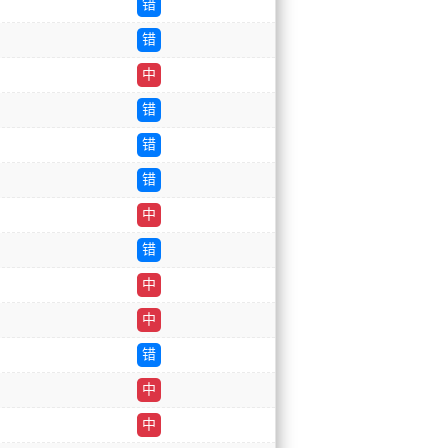
错
错
中
错
错
错
中
错
中
中
错
中
中