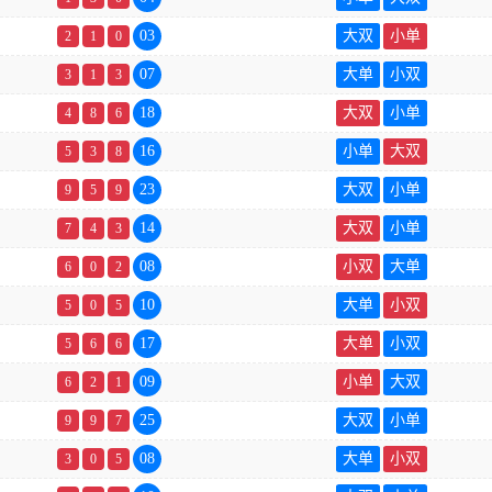
03
大双
小单
2
1
0
07
大单
小双
3
1
3
18
大双
小单
4
8
6
16
小单
大双
5
3
8
23
大双
小单
9
5
9
14
大双
小单
7
4
3
08
小双
大单
6
0
2
10
大单
小双
5
0
5
17
大单
小双
5
6
6
09
小单
大双
6
2
1
25
大双
小单
9
9
7
08
大单
小双
3
0
5