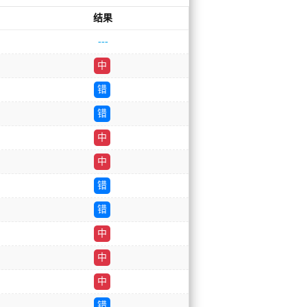
结果
---
中
错
错
中
中
错
错
中
中
中
错