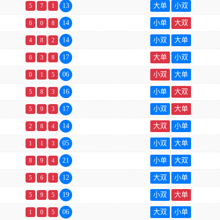
13
大单
小双
5
7
1
14
小单
大双
6
0
8
14
小双
大单
4
8
2
17
大单
小双
6
3
8
06
小双
大单
0
1
5
16
小单
大双
5
8
3
17
小双
大单
5
9
3
14
大双
小单
2
8
4
05
小双
大单
1
1
3
21
小单
大双
8
9
4
12
大双
小单
5
6
1
19
小双
大单
5
9
5
06
大双
小单
1
0
5