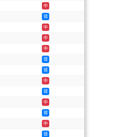
中
错
中
中
中
错
错
中
错
中
错
中
错