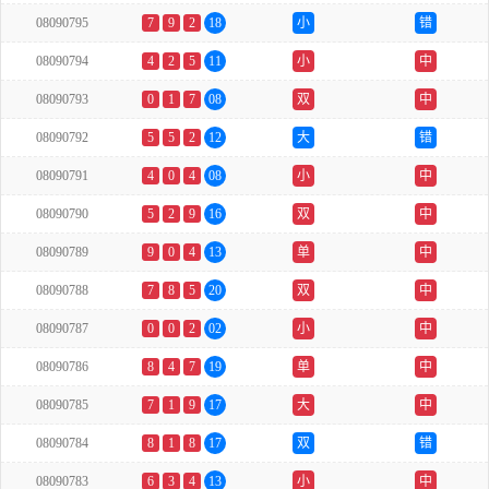
08090795
7
9
2
18
小
错
08090794
4
2
5
11
小
中
08090793
0
1
7
08
双
中
08090792
5
5
2
12
大
错
08090791
4
0
4
08
小
中
08090790
5
2
9
16
双
中
08090789
9
0
4
13
单
中
08090788
7
8
5
20
双
中
08090787
0
0
2
02
小
中
08090786
8
4
7
19
单
中
08090785
7
1
9
17
大
中
08090784
8
1
8
17
双
错
08090783
6
3
4
13
小
中