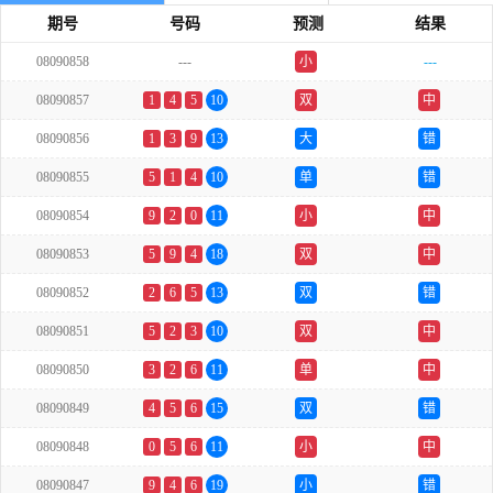
期号
号码
预测
结果
08090858
---
小
---
08090857
1
4
5
10
双
中
08090856
1
3
9
13
大
错
08090855
5
1
4
10
单
错
08090854
9
2
0
11
小
中
08090853
5
9
4
18
双
中
08090852
2
6
5
13
双
错
08090851
5
2
3
10
双
中
08090850
3
2
6
11
单
中
08090849
4
5
6
15
双
错
08090848
0
5
6
11
小
中
08090847
9
4
6
19
小
错