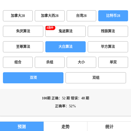
加拿大28
加拿大西28
台湾28
比特币28
朱厌算法
鬼迹算法
残狼算法
至尊算法
大白算法
毕方算法
组合
杀组
大小
单双
双项
双组
100期 正确：52 期 错误：48 期
正确率：52%
预测
走势
统计