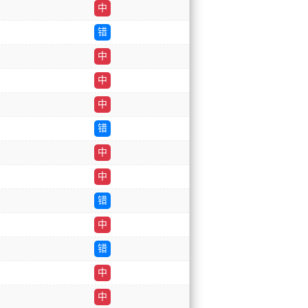
中
错
中
中
中
错
中
中
错
中
错
中
中