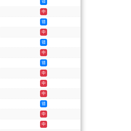
错
中
错
中
错
中
错
中
中
中
错
中
中