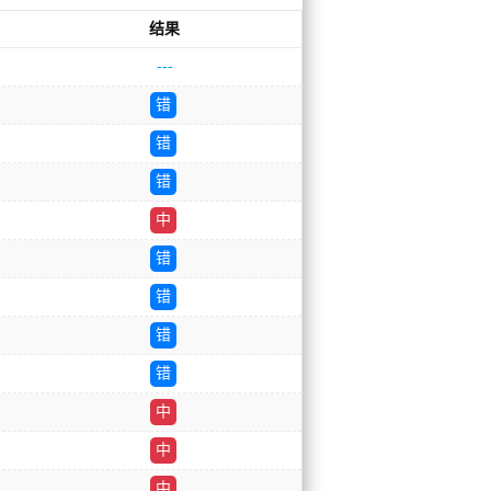
结果
---
错
错
错
中
错
错
错
错
中
中
中