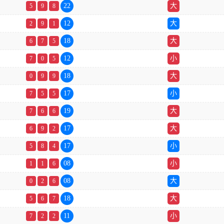
22
大
5
9
8
12
大
2
9
1
18
大
6
7
5
12
小
7
0
5
18
大
0
9
9
17
小
7
5
5
19
大
7
6
6
17
大
6
9
2
17
小
5
8
4
08
小
1
1
6
08
大
0
2
6
18
大
5
6
7
11
小
7
2
2