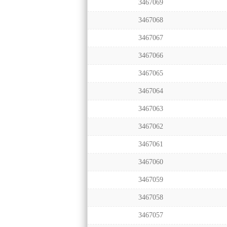
3467069
3467068
3467067
3467066
3467065
3467064
3467063
3467062
3467061
3467060
3467059
3467058
3467057