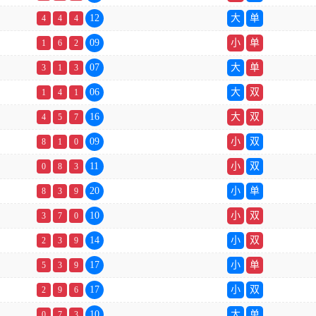
12
大
单
4
4
4
09
小
单
1
6
2
07
大
单
3
1
3
06
大
双
1
4
1
16
大
双
4
5
7
09
小
双
8
1
0
11
小
双
0
8
3
20
小
单
8
3
9
10
小
双
3
7
0
14
小
双
2
3
9
17
小
单
5
3
9
17
小
双
2
9
6
10
大
单
0
7
3