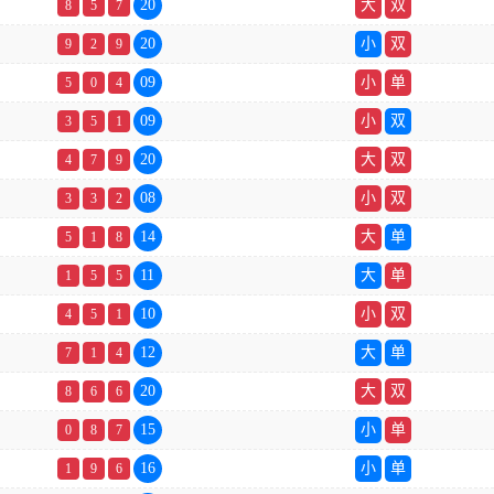
20
大
双
8
5
7
20
小
双
9
2
9
09
小
单
5
0
4
09
小
双
3
5
1
20
大
双
4
7
9
08
小
双
3
3
2
14
大
单
5
1
8
11
大
单
1
5
5
10
小
双
4
5
1
12
大
单
7
1
4
20
大
双
8
6
6
15
小
单
0
8
7
16
小
单
1
9
6