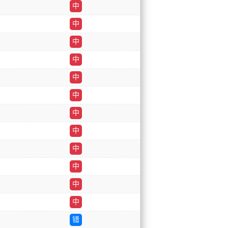
中
中
中
中
中
中
中
中
中
中
中
中
错