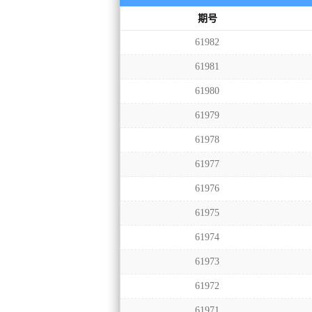
期号
61982
61981
61980
61979
61978
61977
61976
61975
61974
61973
61972
61971