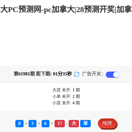
第
61981
期 距下期:
01
分
34
秒
广告开关：
大双
未开:
1
期
小单
未开:
2
期
小双
未开:
4
期
8
+
3
+
6
=
17
-
大
单
咪牌