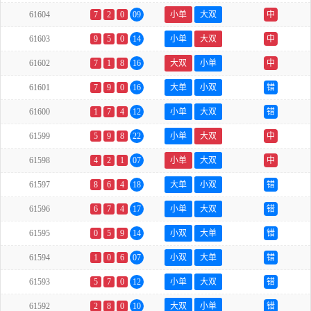
61604
7
2
0
09
小单
大双
中
61603
9
5
0
14
小单
大双
中
61602
7
1
8
16
大双
小单
中
61601
7
9
0
16
大单
小双
错
61600
1
7
4
12
小单
大双
错
61599
5
9
8
22
小单
大双
中
61598
4
2
1
07
小单
大双
中
61597
8
6
4
18
大单
小双
错
61596
6
7
4
17
小单
大双
错
61595
0
5
9
14
小双
大单
错
61594
1
0
6
07
小双
大单
错
61593
5
7
0
12
小单
大双
错
61592
2
8
0
10
大双
小单
错