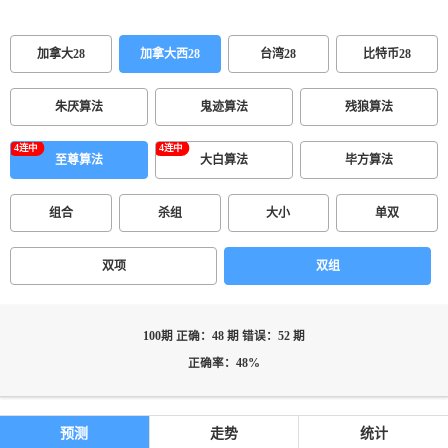
加拿大28
加拿大西28
台湾28
比特币28
朱厌算法
鬼迹算法
残狼算法
至尊算法
大白算法
毕方算法
组合
杀组
大小
单双
双项
双组
100期 正确：48 期 错误：52 期
正确率：48%
预测
走势
统计