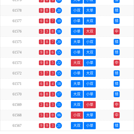
61579
5
6
9
20
大单
小双
错
61578
9
8
3
20
小双
大单
错
61577
6
6
7
19
小单
大双
错
61576
5
3
8
16
小单
大双
中
61575
5
8
7
20
大单
小双
错
61574
9
0
6
15
小单
大双
错
61573
9
8
5
22
大双
小单
中
61572
5
7
3
15
小单
大双
错
61571
6
8
4
18
大单
小双
错
61570
6
8
3
17
大双
小单
错
61569
2
6
3
11
大双
小单
中
61568
5
1
0
06
小双
大单
中
61567
9
9
3
21
大双
小单
错