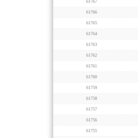
61767
61766
61765
61764
61763
61762
61761
61760
61759
61758
61757
61756
61755