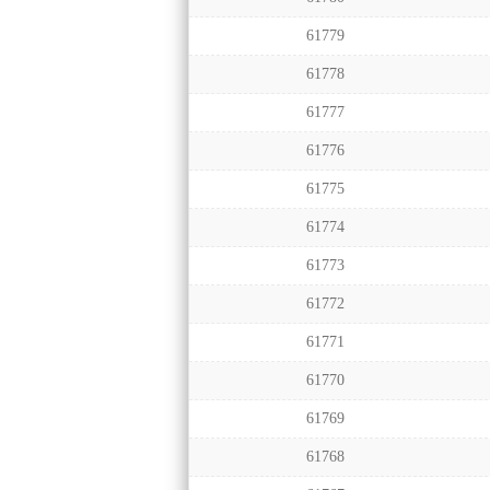
61779
61778
61777
61776
61775
61774
61773
61772
61771
61770
61769
61768