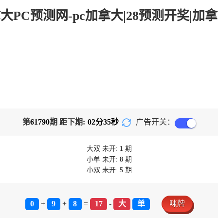
第
61790
期 距下期:
02
分
35
秒
广告开关：
大双
未开:
1
期
小单
未开:
8
期
小双
未开:
5
期
0
+
9
+
8
=
17
-
大
单
咪牌