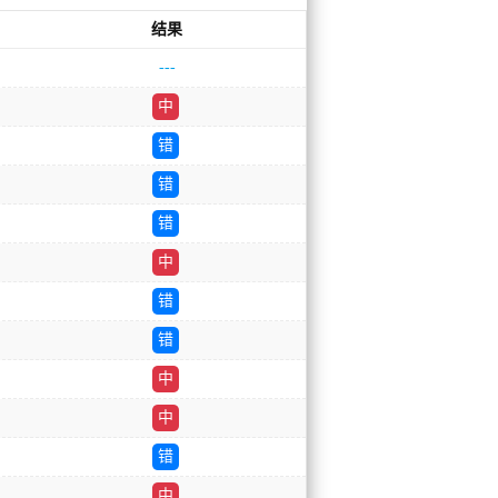
结果
---
中
错
错
错
中
错
错
中
中
错
中