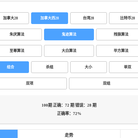
加拿大28
加拿大西28
台湾28
比特币28
朱厌算法
鬼迹算法
残狼算法
至尊算法
大白算法
毕方算法
组合
杀组
大小
单双
双项
双组
100期 正确：72 期 错误：28 期
正确率：72%
走势