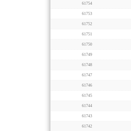
61754
61753
61752
61751
61750
61749
61748
61747
61746
61745
61744
61743
61742