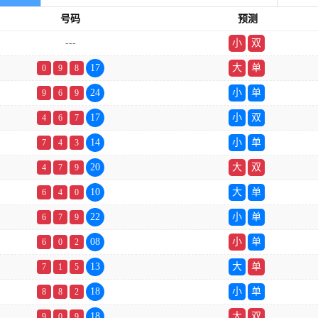
号码
预测
---
小
双
17
大
单
0
9
8
24
小
单
9
6
9
17
小
双
4
6
7
14
小
单
7
4
3
20
大
双
4
7
9
10
大
单
6
4
0
22
小
单
6
7
9
08
小
单
6
0
2
13
大
单
7
1
5
18
小
单
8
8
2
18
大
双
9
0
9