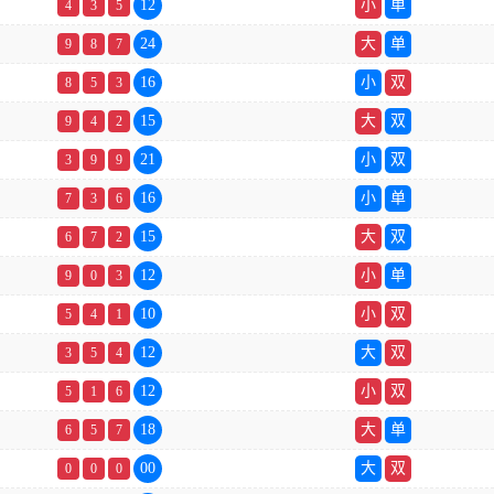
12
小
单
4
3
5
24
大
单
9
8
7
16
小
双
8
5
3
15
大
双
9
4
2
21
小
双
3
9
9
16
小
单
7
3
6
15
大
双
6
7
2
12
小
单
9
0
3
10
小
双
5
4
1
12
大
双
3
5
4
12
小
双
5
1
6
18
大
单
6
5
7
00
大
双
0
0
0