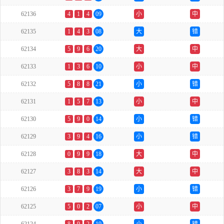
62136
4
1
4
09
小
中
62135
1
4
3
08
大
错
62134
5
9
6
20
大
中
62133
1
3
6
10
小
中
62132
5
8
8
21
小
错
62131
1
5
7
13
小
中
62130
5
9
0
14
小
错
62129
3
9
4
16
小
错
62128
0
9
9
18
大
中
62127
3
8
3
14
大
中
62126
3
7
9
19
小
错
62125
5
0
2
07
小
中