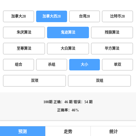
加拿大28
加拿大西28
台湾28
比特币28
朱厌算法
鬼迹算法
残狼算法
至尊算法
大白算法
毕方算法
组合
杀组
大小
单双
双项
双组
100期 正确：46 期 错误：54 期
正确率：46%
预测
走势
统计