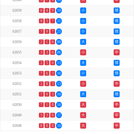
62060
3
7
9
19
大
中
62059
6
4
9
19
小
错
62058
9
5
7
21
小
错
62057
7
9
7
23
小
错
62056
2
1
6
09
大
错
62055
3
3
0
06
小
中
62054
2
5
6
13
大
错
62053
7
6
3
16
小
错
62052
2
8
3
13
小
中
62051
7
0
3
10
大
错
62050
7
1
8
16
大
中
62049
5
3
9
17
大
中
62048
8
8
0
16
大
中