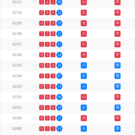
62111
2
4
2
08
小
中
62110
4
9
9
22
大
中
62109
4
7
8
19
大
中
62108
7
5
0
12
小
中
62107
1
2
8
11
小
中
62106
9
4
1
14
大
中
62105
9
3
4
16
小
错
62104
3
1
3
07
大
错
62103
0
5
9
14
小
错
62102
5
0
3
08
小
中
62101
0
2
8
10
大
错
62100
8
5
8
21
大
中
62099
6
3
2
11
大
错