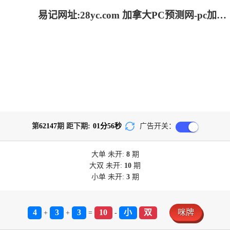
易记网址:28yc.com 加拿大PC预测网-pc加拿大|28预测开奖|加拿大pc在线预测结果_专注研究加拿大预测!
第
62147
期 距下期:
01
分
56
秒
广告开关：
大单
未开:
8
期
大双
未开:
10
期
小单
未开:
3
期
4
3
3
10
小
双
咪牌
+
+
=
-