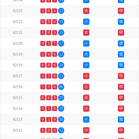
62124
8
9
2
19
小
错
62123
2
9
4
15
大
中
62122
0
9
6
15
小
错
62121
1
9
5
15
大
中
62120
9
1
7
17
小
错
62119
2
4
6
12
大
错
62118
9
9
6
24
小
错
62117
4
3
6
13
小
中
62116
5
3
0
08
小
中
62115
8
8
9
25
大
中
62114
9
1
0
10
小
中
62113
9
2
9
20
小
错
62112
8
0
4
12
小
中