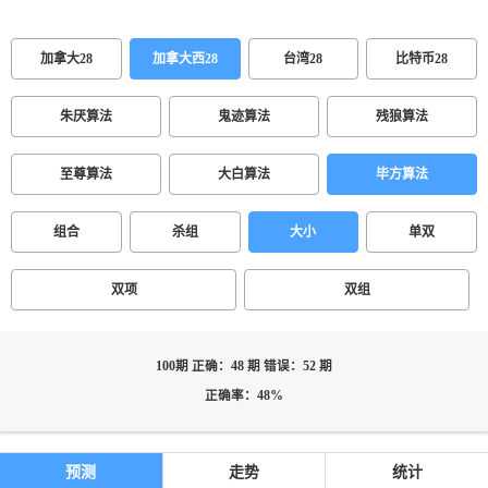
加拿大28
加拿大西28
台湾28
比特币28
朱厌算法
鬼迹算法
残狼算法
至尊算法
大白算法
毕方算法
组合
杀组
大小
单双
双项
双组
100期 正确：48 期 错误：52 期
正确率：48%
预测
走势
统计