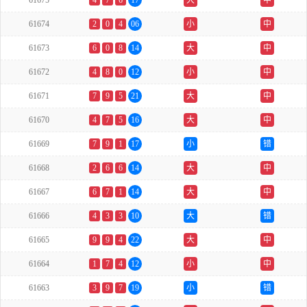
61675
4
7
6
17
大
中
61674
2
0
4
06
小
中
61673
6
0
8
14
大
中
61672
4
8
0
12
小
中
61671
7
9
5
21
大
中
61670
4
7
5
16
大
中
61669
7
9
1
17
小
错
61668
2
6
6
14
大
中
61667
6
7
1
14
大
中
61666
4
3
3
10
大
错
61665
9
9
4
22
大
中
61664
1
7
4
12
小
中
61663
3
9
7
19
小
错