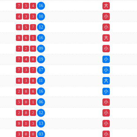
16
大
7
5
4
10
小
4
3
3
12
小
0
5
7
16
大
9
6
1
09
小
7
2
0
19
小
7
4
8
17
小
7
3
7
11
大
0
3
8
16
小
2
8
6
06
小
5
0
1
12
小
2
8
2
13
小
9
1
3
03
小
3
0
0