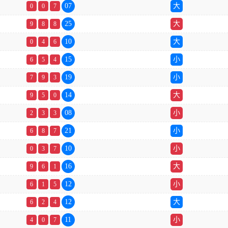
07
大
0
0
7
25
大
9
8
8
10
大
0
4
6
15
小
6
5
4
19
小
7
9
3
14
大
9
5
0
08
小
2
3
3
21
小
6
8
7
10
小
0
3
7
16
大
9
6
1
12
小
6
1
5
12
大
6
2
4
11
小
4
0
7