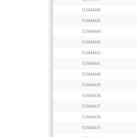
115044446
115044445
115044444
115044443
115044442
115044441
115044440
115044439
115044438
115044437
115044436
115044435