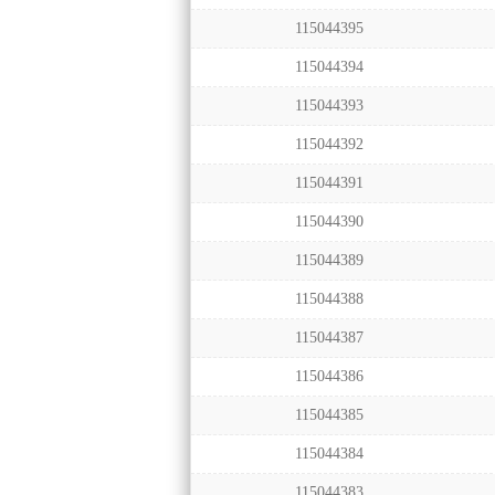
115044395
115044394
115044393
115044392
115044391
115044390
115044389
115044388
115044387
115044386
115044385
115044384
115044383