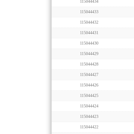
115044434
115044433
115044432
115044431
115044430
115044429
115044428
115044427
115044426
115044425
115044424
115044423
115044422