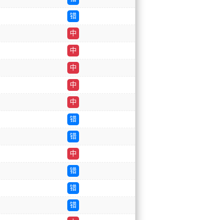
错
中
中
中
中
中
错
错
中
错
错
错