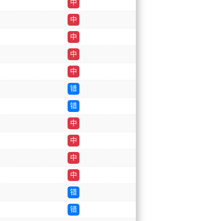
中
中
中
中
中
错
错
中
中
中
中
错
错