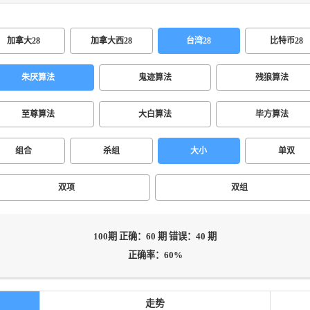
加拿大28
加拿大西28
台湾28
比特币28
朱厌算法
鬼迹算法
残狼算法
至尊算法
大白算法
毕方算法
组合
杀组
大小
单双
双项
双组
100期 正确：60 期 错误：40 期
正确率：60%
走势