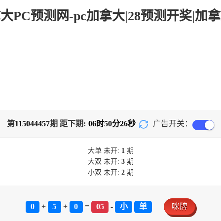
第
115044457
期 距下期:
06
时
50
分
26
秒
广告开关：
大单
未开:
1
期
大双
未开:
3
期
小双
未开:
2
期
0
+
5
+
0
=
05
-
小
单
咪牌