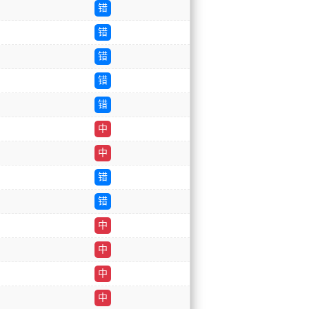
错
错
错
错
错
中
中
错
错
中
中
中
中