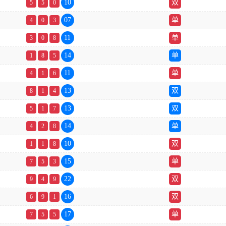
10
双
5
5
0
07
单
4
0
3
11
单
3
0
8
14
单
1
8
5
11
单
4
1
6
13
双
8
1
4
13
双
5
1
7
14
单
4
2
8
10
双
1
1
8
15
单
7
5
3
22
双
9
4
9
16
双
6
9
1
17
单
7
5
5