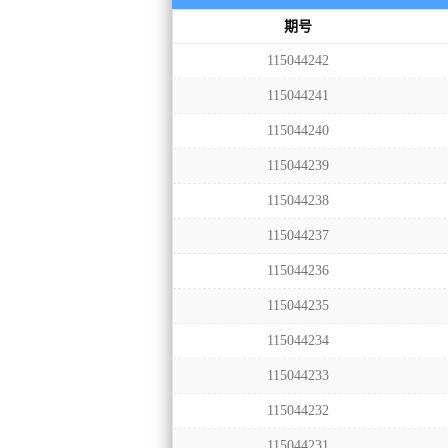
期号
115044242
115044241
115044240
115044239
115044238
115044237
115044236
115044235
115044234
115044233
115044232
115044231