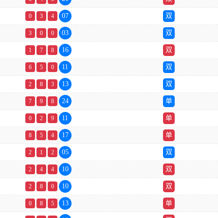
07
双
0
3
4
03
双
3
0
0
16
双
1
7
8
11
双
6
5
0
13
双
2
8
3
24
单
7
9
8
11
单
0
2
9
17
单
8
5
4
05
双
2
1
2
10
双
2
4
4
10
双
2
8
0
13
单
0
8
5