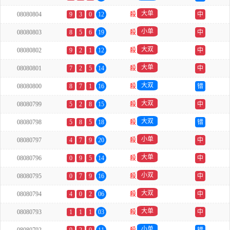
大单
08080804
9
3
0
12
殺
中
小单
08080803
8
5
6
19
殺
中
大双
08080802
9
2
1
12
殺
中
大单
08080801
7
2
5
14
殺
中
大双
08080800
8
7
1
16
殺
错
大双
08080799
5
2
8
15
殺
中
大双
08080798
5
8
5
18
殺
错
小单
08080797
4
7
9
20
殺
中
大单
08080796
0
9
5
14
殺
中
小双
08080795
0
7
9
16
殺
中
大双
08080794
4
0
2
06
殺
中
大单
08080793
1
1
1
03
殺
中
小单