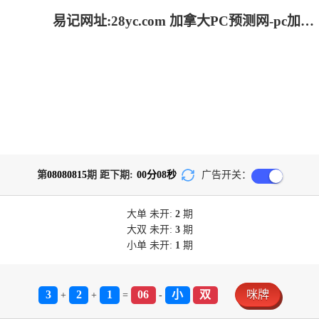
易记网址:28yc.com 加拿大PC预测网-pc加拿大|28预测开奖|加拿大pc在线预测结果_专注研究加拿大预测!
第
08080815
期 距下期:
00
分
08
秒
广告开关：
大单
未开:
2
期
大双
未开:
3
期
小单
未开:
1
期
3
2
1
06
小
双
咪牌
+
+
=
-