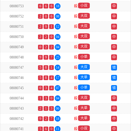
小双
08080753
6
6
6
18
殺
中
大双
08080752
2
0
6
08
殺
中
大双
08080751
2
9
1
12
殺
中
大双
08080750
2
2
0
04
殺
中
大双
08080749
0
2
2
04
殺
中
小单
08080748
9
9
7
25
殺
中
大双
08080747
5
8
1
14
殺
错
大单
08080746
5
8
4
17
殺
错
小单
08080745
0
3
4
07
殺
错
大双
08080744
1
3
0
04
殺
中
大单
08080743
2
1
3
06
殺
中
大单
08080742
9
2
7
18
殺
中
小双
08080741
5
6
0
11
殺
中