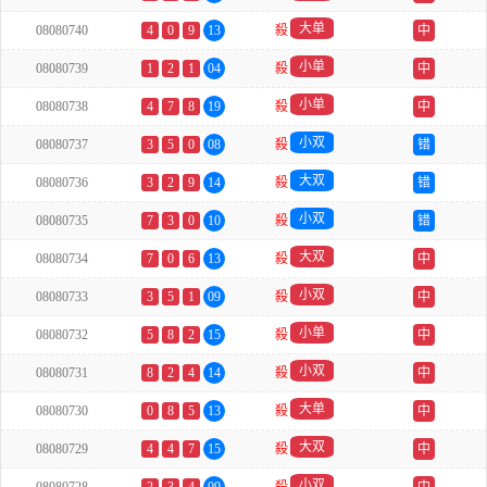
大单
08080740
4
0
9
13
殺
中
小单
08080739
1
2
1
04
殺
中
小单
08080738
4
7
8
19
殺
中
小双
08080737
3
5
0
08
殺
错
大双
08080736
3
2
9
14
殺
错
小双
08080735
7
3
0
10
殺
错
大双
08080734
7
0
6
13
殺
中
小双
08080733
3
5
1
09
殺
中
小单
08080732
5
8
2
15
殺
中
小双
08080731
8
2
4
14
殺
中
大单
08080730
0
8
5
13
殺
中
大双
08080729
4
4
7
15
殺
中
小双