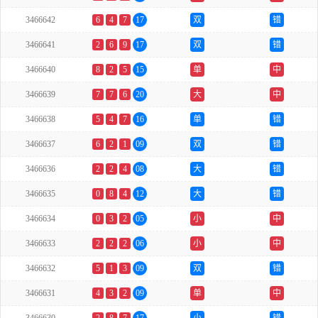
3466642
6
4
7
17
双
错
3466641
2
6
9
17
双
错
3466640
8
2
5
15
单
中
3466639
7
7
6
20
大
中
3466638
5
4
7
16
单
错
3466637
6
2
1
09
双
错
3466636
2
2
4
08
大
错
3466635
0
8
4
12
大
错
3466634
0
3
2
05
小
中
3466633
2
2
2
06
小
中
3466632
5
1
3
09
双
错
3466631
4
3
2
09
单
中