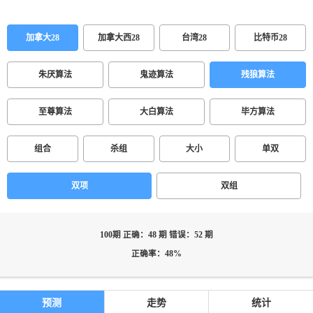
加拿大28
加拿大西28
台湾28
比特币28
朱厌算法
鬼迹算法
残狼算法
至尊算法
大白算法
毕方算法
组合
杀组
大小
单双
双项
双组
100期 正确：48 期 错误：52 期
正确率：48%
预测
走势
统计