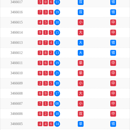
3466617
5
0
6
11
双
错
3466616
7
3
9
19
双
错
3466615
4
5
1
10
小
中
3466614
9
1
5
15
大
中
3466613
0
7
4
11
大
错
3466612
3
8
2
13
大
错
3466611
5
6
8
19
单
中
3466610
9
5
7
21
单
中
3466609
2
3
5
10
小
中
3466608
6
9
2
17
大
中
3466607
7
1
0
08
小
中
3466606
0
2
8
10
双
中
3466605
4
4
6
14
单
错