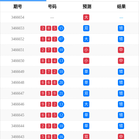
期号
号码
预测
结果
3466654
---
大
---
3466653
2
8
5
15
双
错
3466652
1
4
2
07
大
错
3466651
2
7
1
10
小
中
3466650
8
1
4
13
小
中
3466649
1
7
2
10
单
错
3466648
6
6
8
20
单
错
3466647
9
3
9
21
双
错
3466646
9
2
2
13
大
错
3466645
6
1
5
12
单
错
3466644
2
3
5
10
单
错
3466643
5
8
3
16
双
中