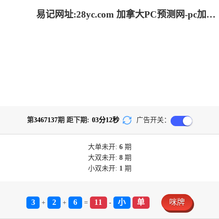
易记网址:28yc.com 加拿大PC预测网-pc加拿大|28预测开奖|加拿大pc在线预测结果_专注研究加拿大预测!
第
3467137
期 距下期:
03
分
12
秒
广告开关：
大单
未开:
6
期
大双
未开:
8
期
小双
未开:
1
期
3
2
6
11
小
单
咪牌
+
+
=
-