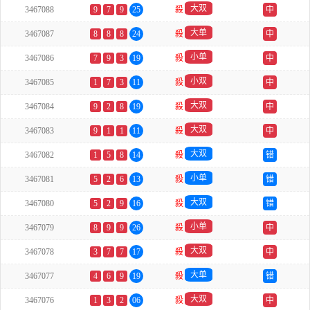
大双
3467088
9
7
9
25
殺
中
大单
3467087
8
8
8
24
殺
中
小单
3467086
7
9
3
19
殺
中
小双
3467085
1
7
3
11
殺
中
大双
3467084
9
2
8
19
殺
中
大双
3467083
9
1
1
11
殺
中
大双
3467082
1
5
8
14
殺
错
小单
3467081
5
2
6
13
殺
错
大双
3467080
5
2
9
16
殺
错
小单
3467079
8
9
9
26
殺
中
大双
3467078
3
7
7
17
殺
中
大单
3467077
4
6
9
19
殺
错
大双
3467076
1
3
2
06
殺
中