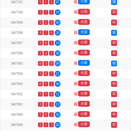
小单
3467101
5
1
1
07
殺
错
小双
3467100
5
7
7
19
殺
中
大双
3467099
5
1
3
09
殺
中
大双
3467098
4
7
9
20
殺
错
小双
3467097
5
9
5
19
殺
中
小单
3467096
2
4
2
08
殺
中
小单
3467095
6
3
0
09
殺
错
大双
3467094
5
9
7
21
殺
中
大单
3467093
0
7
1
08
殺
中
小单
3467092
5
7
0
12
殺
中
大单
3467091
3
3
5
11
殺
中
小单
3467090
5
0
1
06
殺
中
小单
3467089
2
1
5
08
殺
中