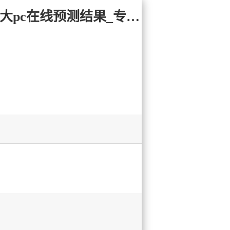
易记网址:28yc.com 加拿大PC预测网-pc加拿大|28预测开奖|加拿大pc在线预测结果_专注研究加拿大预测!