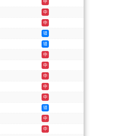
中
中
中
错
错
中
中
中
中
中
错
中
中