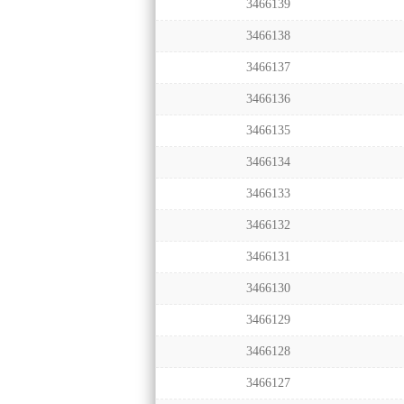
3466139
3466138
3466137
3466136
3466135
3466134
3466133
3466132
3466131
3466130
3466129
3466128
3466127