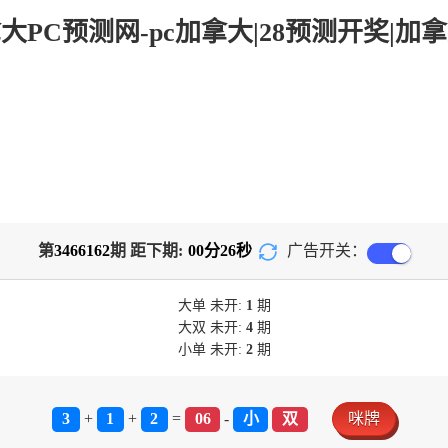
第
3466162
期 距下期:
00
分
25
秒
广告开关：
大单
未开:
1
期
大双
未开:
4
期
小单
未开:
2
期
3
+
1
+
2
=
06
-
小
双
咪牌