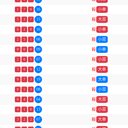
16
殺
小单
1
7
8
15
殺
大双
5
3
7
16
殺
小单
6
2
8
08
殺
小双
2
5
1
09
殺
小单
9
0
0
07
殺
小双
2
0
5
12
殺
大单
3
0
9
19
殺
大单
9
7
3
08
殺
小双
0
5
3
04
殺
大双
0
4
0
13
殺
小双
4
1
8
07
殺
大单
3
2
2