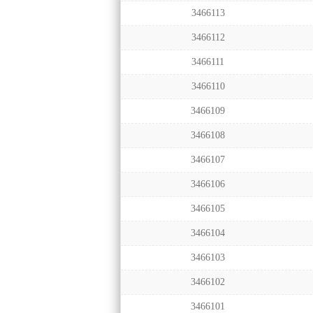
3466113
3466112
3466111
3466110
3466109
3466108
3466107
3466106
3466105
3466104
3466103
3466102
3466101