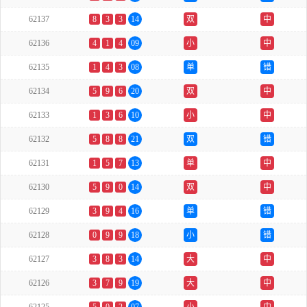
62137
8
3
3
14
双
中
62136
4
1
4
09
小
中
62135
1
4
3
08
单
错
62134
5
9
6
20
双
中
62133
1
3
6
10
小
中
62132
5
8
8
21
双
错
62131
1
5
7
13
单
中
62130
5
9
0
14
双
中
62129
3
9
4
16
单
错
62128
0
9
9
18
小
错
62127
3
8
3
14
大
中
62126
3
7
9
19
大
中