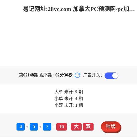
易记网址:28yc.com 加拿大PC预测网-pc加拿大|28预测开奖|加拿大pc在线预测结果_专注研究加拿大预测!
第
62148
期 距下期:
02
分
30
秒
广告开关：
大单
未开:
9
期
小单
未开:
4
期
小双
未开:
1
期
4
5
7
16
大
双
咪牌
+
+
=
-