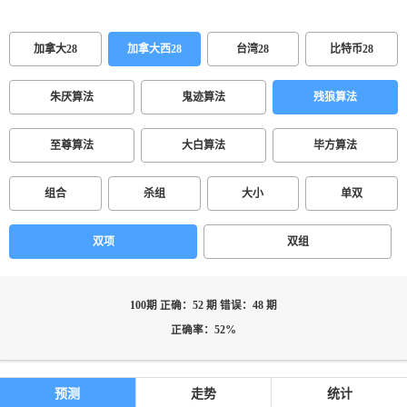
加拿大28
加拿大西28
台湾28
比特币28
朱厌算法
鬼迹算法
残狼算法
至尊算法
大白算法
毕方算法
组合
杀组
大小
单双
双项
双组
100期 正确：52 期 错误：48 期
正确率：52%
预测
走势
统计