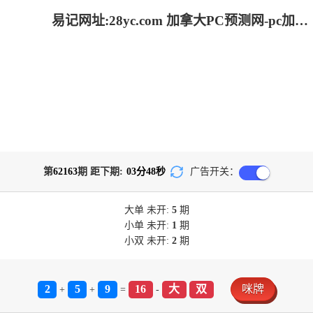
易记网址:28yc.com 加拿大PC预测网-pc加拿大|28预测开奖|加拿大pc在线预测结果_专注研究加拿大预测!
第
62163
期 距下期:
03
分
48
秒
广告开关：
大单
未开:
5
期
小单
未开:
1
期
小双
未开:
2
期
2
5
9
16
大
双
咪牌
+
+
=
-