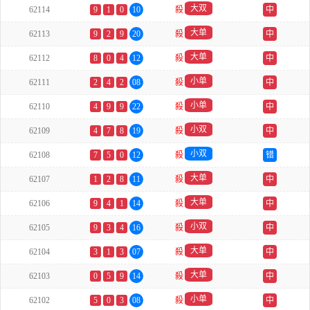
大双
62114
9
1
0
10
殺
中
大单
62113
9
2
9
20
殺
中
大单
62112
8
0
4
12
殺
中
小单
62111
2
4
2
08
殺
中
小单
62110
4
9
9
22
殺
中
小双
62109
4
7
8
19
殺
中
小双
62108
7
5
0
12
殺
错
大单
62107
1
2
8
11
殺
中
大单
62106
9
4
1
14
殺
中
小双
62105
9
3
4
16
殺
中
大单
62104
3
1
3
07
殺
中
大单
62103
0
5
9
14
殺
中
小单
62102
5
0
3
08
殺
中