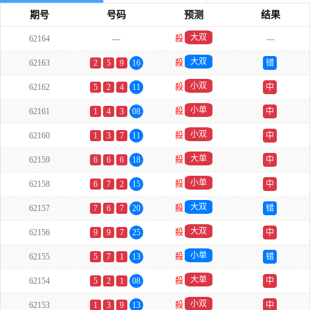
期号
号码
预测
结果
大双
62164
---
殺
---
大双
62163
2
5
9
16
殺
错
小双
62162
5
2
4
11
殺
中
小单
62161
1
4
3
08
殺
中
小双
62160
1
3
7
11
殺
中
大单
62159
6
6
6
18
殺
中
小单
62158
6
7
2
15
殺
中
大双
62157
7
6
7
20
殺
错
大双
62156
9
9
7
25
殺
中
小单
62155
5
7
1
13
殺
错
大单
62154
5
2
1
08
殺
中
小双
62153
1
3
9
13
殺
中