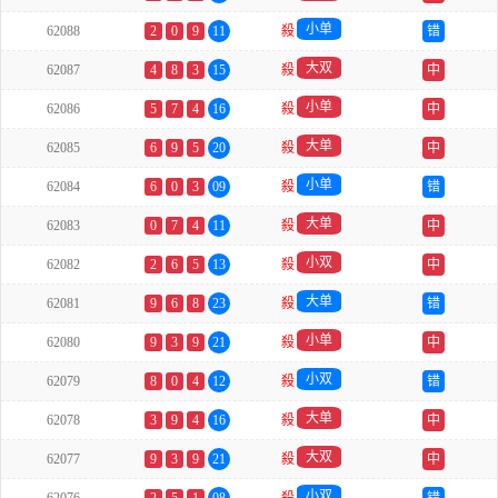
小单
62088
2
0
9
11
殺
错
大双
62087
4
8
3
15
殺
中
小单
62086
5
7
4
16
殺
中
大单
62085
6
9
5
20
殺
中
小单
62084
6
0
3
09
殺
错
大单
62083
0
7
4
11
殺
中
小双
62082
2
6
5
13
殺
中
大单
62081
9
6
8
23
殺
错
小单
62080
9
3
9
21
殺
中
小双
62079
8
0
4
12
殺
错
大单
62078
3
9
4
16
殺
中
大双
62077
9
3
9
21
殺
中
小双