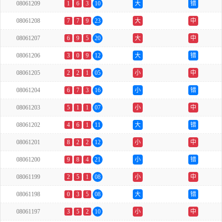
08061209
1
6
3
10
大
错
08061208
7
7
9
23
大
中
08061207
6
9
5
20
大
中
08061206
3
0
9
12
大
错
08061205
2
2
1
05
小
中
08061204
6
7
3
16
小
错
08061203
5
1
1
07
小
中
08061202
4
6
1
11
大
错
08061201
8
2
2
12
小
中
08061200
9
8
4
21
小
错
08061199
2
5
1
08
小
中
08061198
0
3
5
08
大
错
08061197
3
5
2
10
小
中