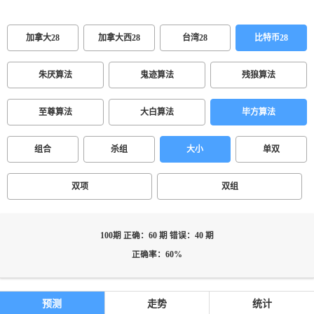
加拿大28
加拿大西28
台湾28
比特币28
朱厌算法
鬼迹算法
残狼算法
至尊算法
大白算法
毕方算法
组合
杀组
大小
单双
双项
双组
100期 正确：60 期 错误：40 期
正确率：60%
预测
走势
统计