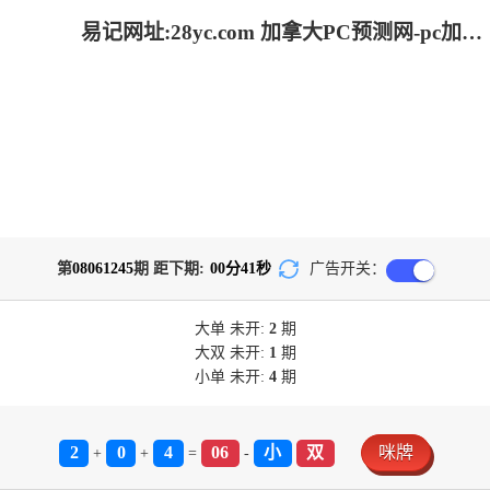
易记网址:28yc.com 加拿大PC预测网-pc加拿大|28预测开奖|加拿大pc在线预测结果_专注研究加拿大预测!
第
08061245
期 距下期:
00
分
41
秒
广告开关：
大单
未开:
2
期
大双
未开:
1
期
小单
未开:
4
期
2
0
4
06
小
双
咪牌
+
+
=
-