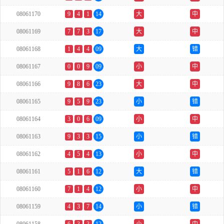
08061170
9
4
1
14
大
中
08061169
7
7
3
17
大
中
08061168
1
4
4
09
大
错
08061167
0
0
9
09
小
中
08061166
9
8
6
23
大
中
08061165
9
5
9
23
小
错
08061164
3
0
6
09
小
中
08061163
9
3
3
15
小
错
08061162
4
5
4
13
小
中
08061161
5
1
6
12
大
错
08061160
7
1
4
12
小
中
08061159
4
3
7
14
小
错