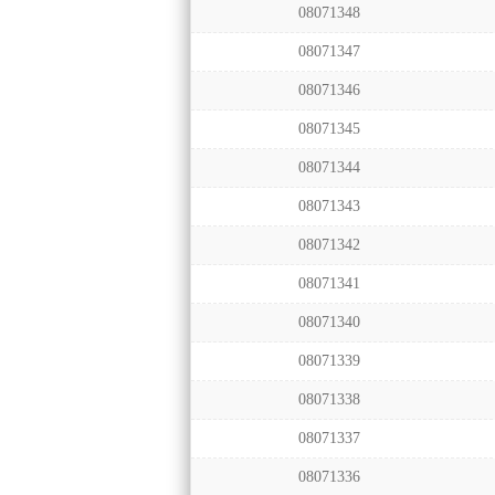
08071348
08071347
08071346
08071345
08071344
08071343
08071342
08071341
08071340
08071339
08071338
08071337
08071336