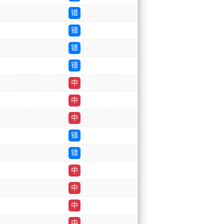
错
错
错
错
中
中
中
错
错
中
中
中
中