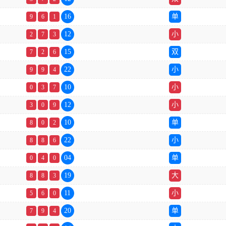
16
单
9
6
1
12
小
2
7
3
15
双
7
2
6
22
小
9
9
4
10
小
0
3
7
12
小
3
0
9
10
单
8
0
2
22
小
8
8
6
04
单
0
4
0
19
大
8
8
3
11
小
5
6
0
20
单
7
9
4