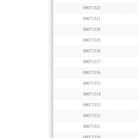
08071322
08071321
08071320
08071319
08071318
08071317
08071316
08071315
08071314
08071313
08071312
08071311
08071310