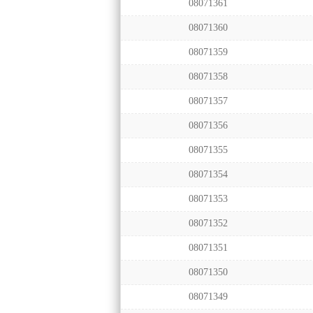
08071361
08071360
08071359
08071358
08071357
08071356
08071355
08071354
08071353
08071352
08071351
08071350
08071349