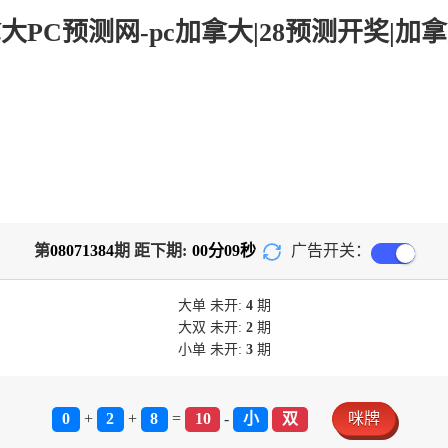
第
08071384
期 距下期:
00
分
08
秒
广告开关：
大单
未开:
4
期
大双
未开:
2
期
小单
未开:
3
期
0
+
2
+
8
=
10
-
小
双
咪牌