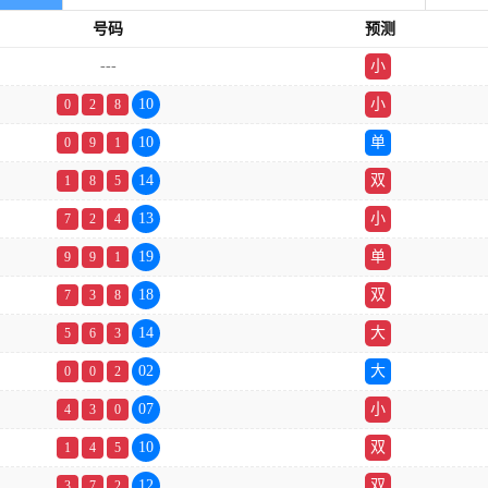
号码
预测
---
小
10
小
0
2
8
10
单
0
9
1
14
双
1
8
5
13
小
7
2
4
19
单
9
9
1
18
双
7
3
8
14
大
5
6
3
02
大
0
0
2
07
小
4
3
0
10
双
1
4
5
12
双
3
7
2