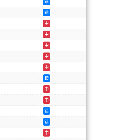
错
错
中
中
中
中
中
错
中
中
错
错
中