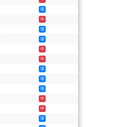
错
中
错
错
中
中
错
错
错
中
中
错