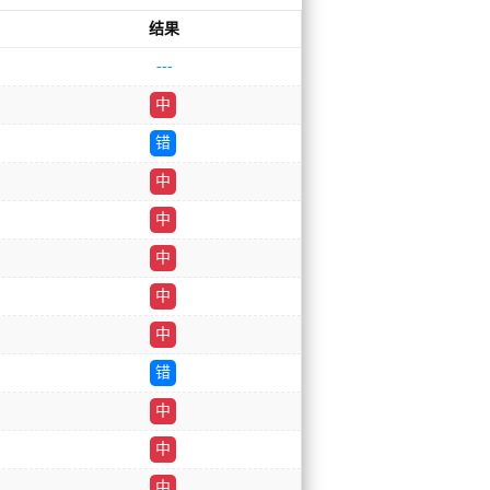
结果
---
中
错
中
中
中
中
中
错
中
中
中