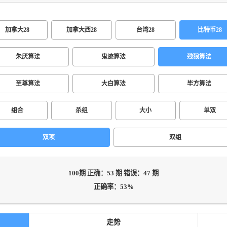
加拿大28
加拿大西28
台湾28
比特币28
朱厌算法
鬼迹算法
残狼算法
至尊算法
大白算法
毕方算法
组合
杀组
大小
单双
双项
双组
100期 正确：53 期 错误：47 期
正确率：53%
走势